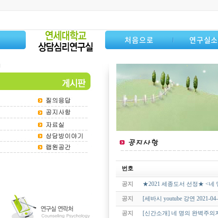
처음으로
연구실
번호
공지
★2021 세종도서 선정★ <네
공지
[세바시 youtube 강연 202
공지
[신간소개] 네 명의 완벽주의