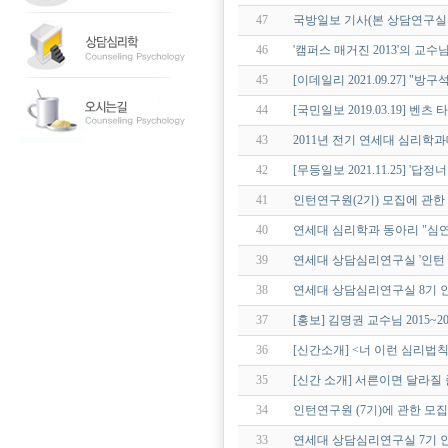
47
국방일보 기사(본 상담연구실
46
'캠퍼스 매거진 2013'의 교수
45
[이데일리 2021.09.27] "
44
[국민일보 2019.03.19] 벤
43
2011년 전기 연세대 심리
42
[무등일보 2021.11.25] '
41
인턴연구원(2기) 모집에 관
40
연세대 심리학과 동아리 "심연" T-gr
39
연세대 상담심리연구실 '인턴 
38
연세대 상담심리연구실 8기 
37
[홍보] 김명권 교수님 2015~
36
[신간소개] <너 이런 심리법칙
35
[신간 소개] 서른이면 달라질 
34
인턴연구원 (7기)에 관한 모집
33
연세대 상담심리연구실 7기 