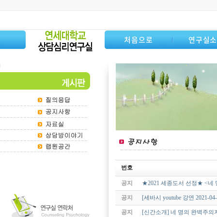
처음으로
연구실
번호
공지
★2021 세종도서 선정★ <네
공지
[세바시 youtube 강연 202
공지
[신간소개] 네 명의 완벽주의