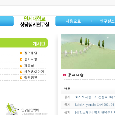
처음으로
연구실
번호
공지
★2021 세종도서 선정★ <네
공지
[세바시 youtube 강연 202
공지
[신간소개] 네 명의 완벽주의