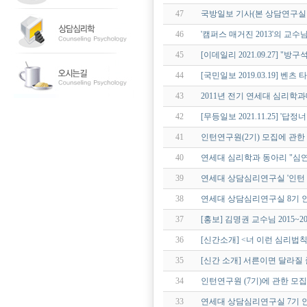
47
국방일보 기사(본 상담연구실
46
'캠퍼스 매거진 2013'의 교수
45
[이데일리 2021.09.27] "
44
[국민일보 2019.03.19] 벤
43
2011년 전기 연세대 심리
42
[무등일보 2021.11.25] '
41
인턴연구원(2기) 모집에 관
40
연세대 심리학과 동아리 "심연" T-gr
39
연세대 상담심리연구실 '인턴 
38
연세대 상담심리연구실 8기 
37
[홍보] 김명권 교수님 2015~
36
[신간소개] <너 이런 심리법칙
35
[신간 소개] 서른이면 달라질 
34
인턴연구원 (7기)에 관한 모집
33
연세대 상담심리연구실 7기 