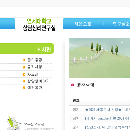
처음으로
연구실
번호
공지
★2021 세종도서 선정★ <네
공지
[세바시 youtube 강연 202
공지
[신간소개] 네 명의 완벽주의