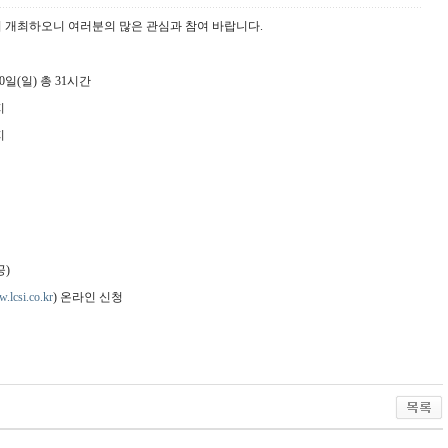
이 개최하오니
여러분의 많은 관심과 참여 바랍니다
.
0
일
(
일
)
총
31
시간
지
지
공
)
.lcsi.co.kr
)
온라인 신청