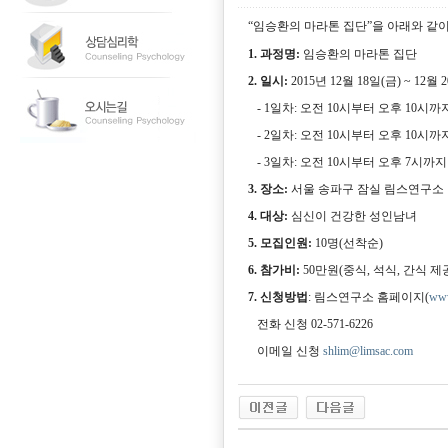
“
임승환의 마라톤 집단
”
을 아래와 같
1.
과정명
:
임승환의 마라톤 집단
2.
일시
:
2015
년
12
월
18
일
(
금
) ~ 12
월
2
- 1
일차
:
오전
10
시부터 오후
10
시까
- 2
일차
:
오전
10
시부터 오후
10
시까
- 3
일차
:
오전
10
시부터 오후
7
시까지
3.
장소
:
서울 송파구 잠실 림스연구소
4.
대상
:
심신이 건강한 성인남녀
5.
모집인원
:
10
명
(
선착순
)
6.
참가비
:
50
만원
(
중식
,
석식
,
간식 제
7.
신청방법
:
림스연구소 홈페이지
(
www
전화 신청
02-571-6226
이메일 신청
shlim@limsac.com