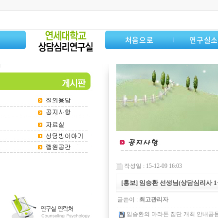
처음으로
연구실
작성일 : 15-12-09 16:03
[홍보] 임승환 선생님(상담심리사 
글쓴이 :
최고관리자
임승환의 마라톤 집단 개최 안내공문.hw