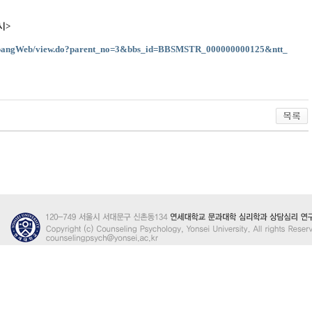
시>
okbangWeb/view.do?parent_no=3&bbs_id=BBSMSTR_000000000125&ntt_