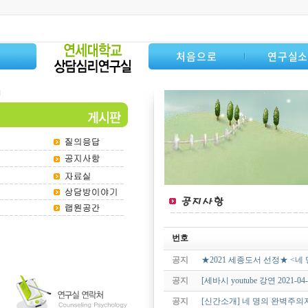
처음으로
연구실
번호
공지
★2021 세종도서 선정★ <네
공지
[세바시 youtube 강연 202
공지
[신간소개] 네 명의 완벽주의