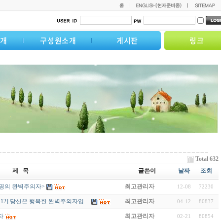
소개
구성원소개
게시판
링크
Total 632
제 목
글쓴이
날짜
조회
 명의 완벽주의자>
최고관리자
12-08
72230
1-04-12] 당신은 행복한 완벽주의자입…
최고관리자
04-12
80837
자
최고관리자
02-21
80854