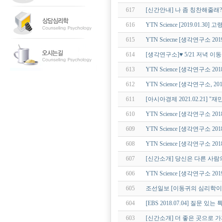
617
[신간안내] 나 좀 칭찬해줄래?
616
YTN Science [2019.01
615
YTN Sciecne [생각연구소 20
614
[생각연구소]♥ 5/21 저녁 이
613
YTN Science [생각연구소 20
612
YTN Science [생각연구소, 2
611
[아시아경제 2021.02.21] 
610
YTN Science [생각연구소 2
609
YTN Science [생각연구소 2
608
YTN Science [생각연구소 2
607
[신간소개] 당신은 다른 사람
606
YTN Science [생각연구소 20
605
조선일보 [이동귀의 심리학이야기
604
[EBS 2018.07.04] 질문 있는
603
[신간소개] 더 좋은 곳으로 