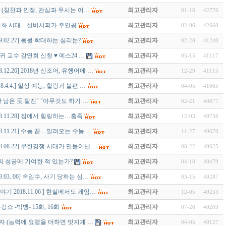
 (칭찬과 인정, 관심과 무시는 어…
최고관리자
01-18
42776
.30] 고령화 시대…실버서퍼가 주인공
최고관리자
02-06
42660
19.02.27] 동물 학대하는 심리는?
최고관리자
02-28
41240
동귀 교수 강연회 신청 ♥ 예스24 …
최고관리자
05-15
41117
18.12.26] 2018년 신조어, 유행어에 …
최고관리자
12-29
41115
018.4.4.] 일상 예능, 힐링과 불편 …
최고관리자
04-05
41065
"재만 남은 듯 탈진" "아무것도 하기 …
최고관리자
02-21
40877
018.11.28] 집에서 힐링하는…홈족
최고관리자
12-03
40756
018.11.21] 수능 끝…밀려오는 수능 …
최고관리자
11-27
40670
018.08.22] 무한경쟁 시대가 만들어낸…
최고관리자
08-22
40625
의 성공에 기여한 적 있는가?
최고관리자
04-18
40479
19.03..06] 속임수, 사기 당하는 심…
최고관리자
03-15
40287
 2018.11.06 ] 현실에서도 게임…
최고관리자
12-05
40253
 특강쇼 -빅뱅- 15화, 16화
최고관리자
07-26
40203
가자 (능력에 요령을 더하면 멋지게 …
최고관리자
04-05
40127