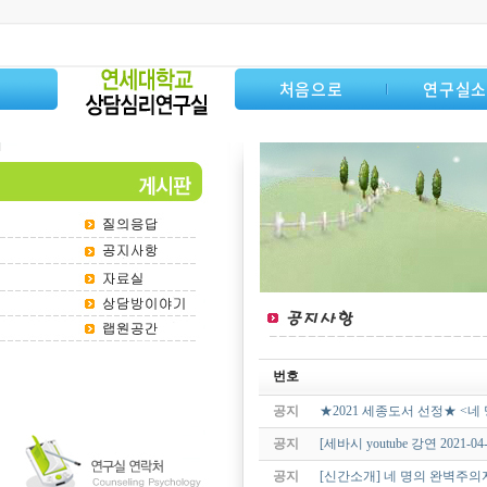
처음으로
연구실
번호
공지
★2021 세종도서 선정★ <네
공지
[세바시 youtube 강연 202
공지
[신간소개] 네 명의 완벽주의