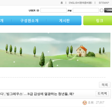
소개
구성원소개
게시판
링크
내려온다','빙그레우스'… B급 감성에 열광하는 청년들, 왜?
조회 : 27,017