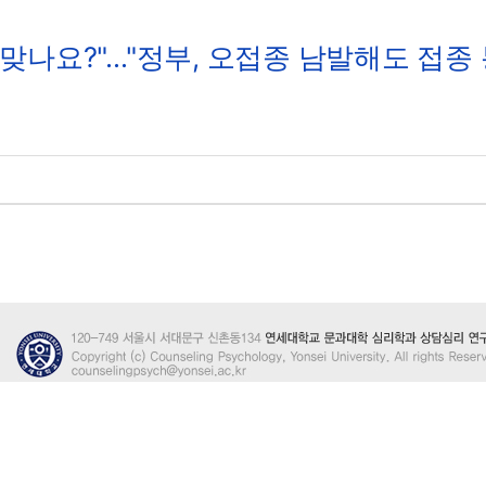
 맞나요?"…"정부, 오접종 남발해도 접종